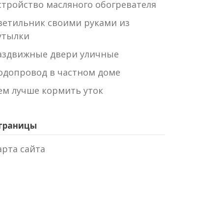
стройство масляного обогревателя
ветильник своими руками из
утылки
аздвижные двери уличные
одопровод в частном доме
ем лучше кормить уток
траницы
арта сайта