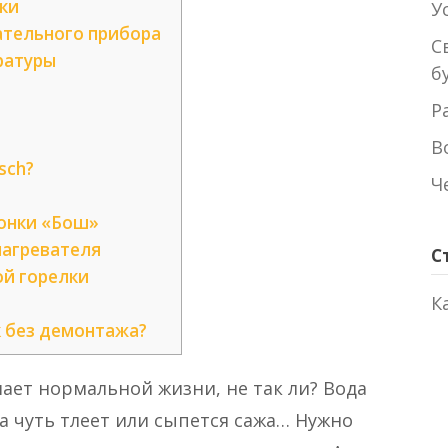
ки
У
ательного прибора
С
ратуры
б
Р
В
sch?
Ч
лонки «Бош»
агревателя
С
ой горелки
К
 без демонтажа?
ает нормальной жизни, не так ли? Вода
ка чуть тлеет или сыпется сажа… Нужно