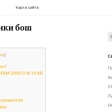
Карта сайта
онки бош
Н
ть
]
С
ш»?
П
ERM 2000 O W 10 KB
А
У
Л
агревателя
Н
аки