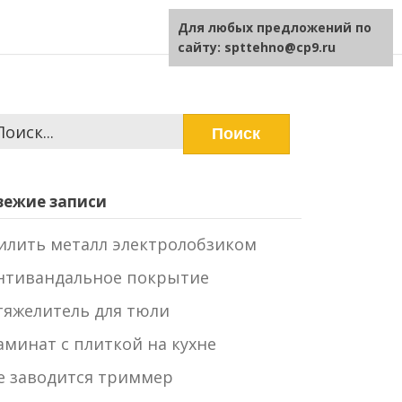
Для любых предложений по
сайту: spttehno@cp9.ru
айти:
вежие записи
илить металл электролобзиком
нтивандальное покрытие
тяжелитель для тюли
аминат с плиткой на кухне
е заводится триммер