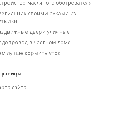
стройство масляного обогревателя
ветильник своими руками из
утылки
аздвижные двери уличные
одопровод в частном доме
ем лучше кормить уток
траницы
арта сайта