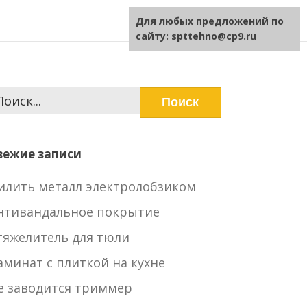
Для любых предложений по
сайту: spttehno@cp9.ru
айти:
вежие записи
илить металл электролобзиком
нтивандальное покрытие
тяжелитель для тюли
аминат с плиткой на кухне
е заводится триммер