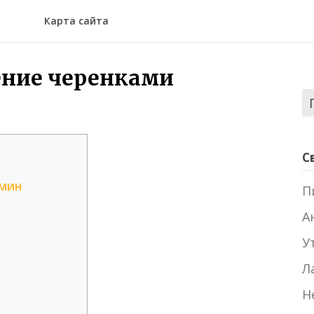
Карта сайта
ние черенками
Н
С
смин
П
А
У
Л
Н