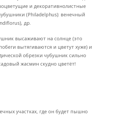
сивоцветущие и декоративнолистные
убушники (Philadelphus): венечный
iflorus), др.
ушник высаживают на солнце (это
побеги вытягиваются и цветут хуже) и
одической обрезки чубушник сильно
садовый жасмин скудно цветёт!
чных участках, где он будет пышно