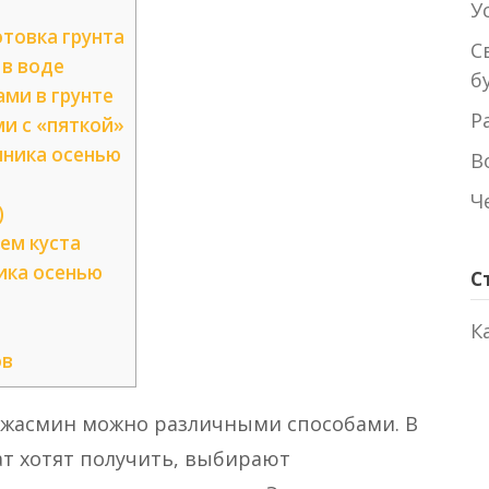
У
товка грунта
С
 в воде
б
ми в грунте
Р
и с «пяткой»
ника осенью
В
Ч
)
ем куста
ика осенью
С
К
ов
 жасмин можно различными способами. В
ат хотят получить, выбирают