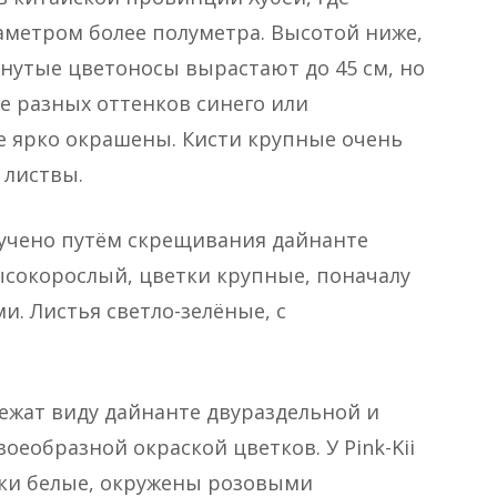
иаметром более полуметра. Высотой ниже,
нутые цветоносы вырастают до 45 см, но
е разных оттенков синего или
е ярко окрашены. Кисти крупные очень
 листвы.
лучено путём скрещивания дайнанте
ысокорослый, цветки крупные, поначалу
и. Листья светло-зелёные, с
длежат виду дайнанте двураздельной и
еобразной окраской цветков. У Pink-Kii
тки белые, окружены розовыми