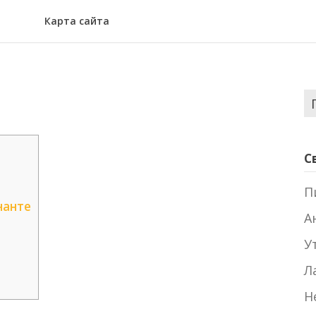
Карта сайта
Н
С
П
нанте
А
У
Л
Н