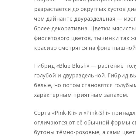
разрастается до округлых кустов д
чем дайнанте двураздельная — изог
более декоративна. Цветки мясисты
фиолетового цветов, тычинки так ж
красиво смотрятся на фоне пышной
Гибрид «Blue Blush» — растение по
голубой и двураздельной. Гибрид в
белые, но потом становятся голубым
характерным приятным запахом.
Сорта «Pink-Kii» и «Pink-Shi» прина
отличаются от её обычной формы сво
бутоны тёмно-розовые, а сами цве