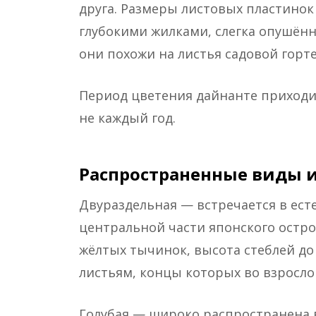
друга. Размеры листовых пластинок 
глубокими жилками, слегка опушённа
они похожи на листья садовой горт
Период цветения дайнанте приходи
не каждый год.
Распространенные виды и
Двураздельная — встречается в ест
центральной части японского остро
жёлтых тычинок, высота стеблей до 
листьям, концы которых во взросло
Голубая — широко распространена в