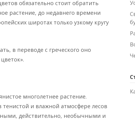
У
ветов обязательно стоит обратить
ое растение, до недавнего времени
С
б
ропейских широтах только узкому кругу
Р
В
ать, в переводе с греческого оно
Ч
цветок».
С
К
янистое многолетнее растение.
 в тенистой и влажной атмосфере лесов
пными, действительно, необычными и