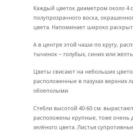
Каждый цветок диаметром около 4 с
полупрозрачного воска, окрашенног
цвета. Напоминает широко раскрыту
А в центре этой чаши по кругу, р
тычинок – голубых, синих или жёлт
Цветы свисают на небольших цветон
расположенные в пазухах верхних 
обоеполыми.
Стебли высотой 40-60 см. вырастают
расположены крупные, тоже очень д
зелёного цвета. Листья супротивны