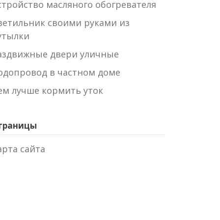
стройство масляного обогревателя
ветильник своими руками из
утылки
аздвижные двери уличные
одопровод в частном доме
ем лучше кормить уток
траницы
арта сайта