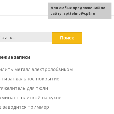
Для любых предложений по
сайту: spttehno@cp9.ru
айти:
вежие записи
илить металл электролобзиком
нтивандальное покрытие
тяжелитель для тюли
аминат с плиткой на кухне
е заводится триммер