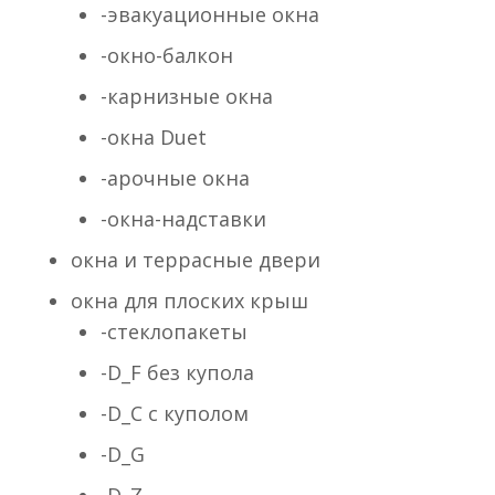
-эвакуационные окна
-окно-балкон
-карнизные окна
-окна Duet
-арочные окна
-окна-надставки
окна и террасные двери
окна для плоских крыш
-стеклопакеты
-D_F без купола
-D_С с куполом
-D_G