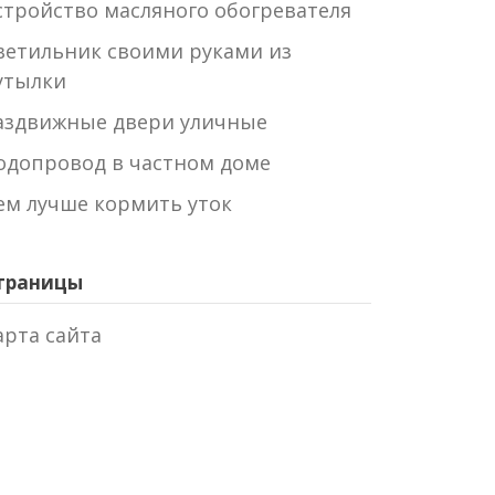
стройство масляного обогревателя
ветильник своими руками из
утылки
аздвижные двери уличные
одопровод в частном доме
ем лучше кормить уток
траницы
арта сайта