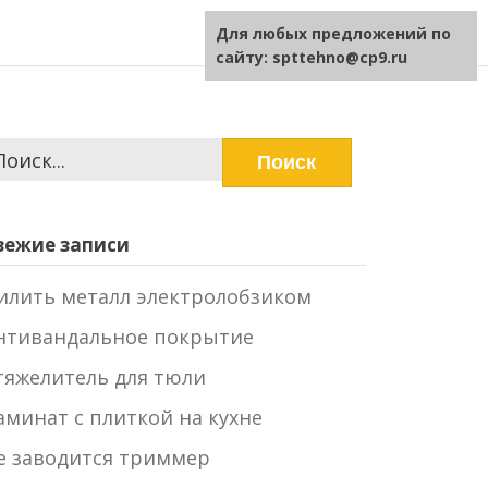
Для любых предложений по
сайту: spttehno@cp9.ru
айти:
вежие записи
илить металл электролобзиком
нтивандальное покрытие
тяжелитель для тюли
аминат с плиткой на кухне
е заводится триммер