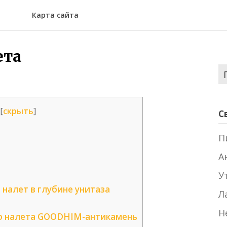
Карта сайта
ета
Н
[
скрыть
]
С
П
А
У
налет в глубине унитаза
Л
Н
го налета GOODHIM-антикамень