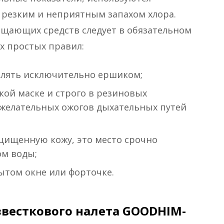
т резким и неприятным запахом хлора.
щающих средств следует в обязательном
х простых правил:
елять исключительно ершиком;
кой маске и строго в резиновых
ежелательных ожогов дыхательных путей
ащищенную кожу, это место срочно
м воды;
ытом окне или форточке.
звесткового налета GOODHIM-