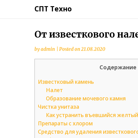
СПТ Техно
От известкового нал
by
admin
|
Posted on
21.08.2020
Содержание
Известковый камень
Налет
Образование мочевого камня
Чистка унитаза
Как устранить въевшийся желтый 
Препараты с хлором
Средство для удаления известково