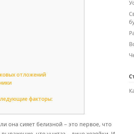
У
С
б
Р
В
Ч
тковых отложений
С
ники
К
следующие факторы:
ли она сияет белизной – это первое, что
же выражение, что унитаз – лицо хозяйки. И