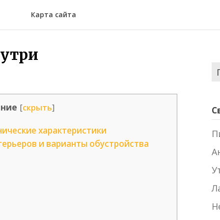
Карта сайта
нутри
Н
ние
[
скрыть
]
С
хнические характеристики
П
терьеров и варианты обустройства
А
У
Л
Н