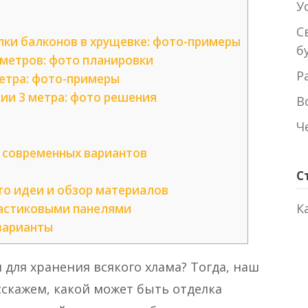
У
С
ки балконов в хрущевке: фото-примеры
б
 метров: фото планировки
Р
етра: фото-примеры
ии 3 метра: фото решения
В
Ч
 современных вариантов
С
то идеи и обзор материалов
К
ластиковыми панелями
варианты
 для хранения всякого хлама? Тогда, наш
сскажем, какой может быть отделка