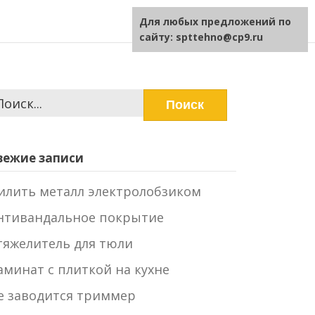
Для любых предложений по
сайту: spttehno@cp9.ru
айти:
вежие записи
илить металл электролобзиком
нтивандальное покрытие
тяжелитель для тюли
аминат с плиткой на кухне
е заводится триммер