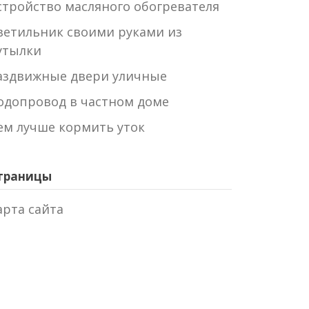
стройство масляного обогревателя
ветильник своими руками из
утылки
аздвижные двери уличные
одопровод в частном доме
ем лучше кормить уток
траницы
арта сайта