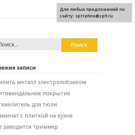
Для любых предложений по
сайту: spttehno@cp9.ru
айти:
вежие записи
илить металл электролобзиком
нтивандальное покрытие
тяжелитель для тюли
аминат с плиткой на кухне
е заводится триммер