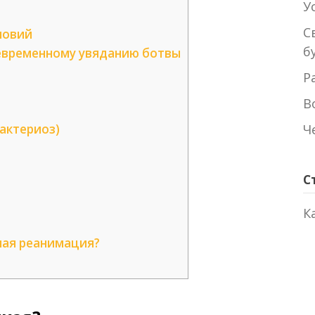
У
С
ловий
б
девременному увяданию ботвы
Р
В
Ч
актериоз)
С
К
ная реанимация?