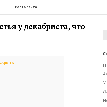
Карта сайта
тья у декабриста, что
Н
С
скрыть
]
П
А
У
Л
Н