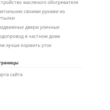
стройство масляного обогревателя
ветильник своими руками из
утылки
аздвижные двери уличные
одопровод в частном доме
ем лучше кормить уток
траницы
арта сайта