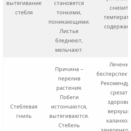
вытягивание
становятся
снизит
стебля
тонкими,
температ
поникающими.
содержан
Листья
бледнеют,
мельчают.
Лечени
Причина –
бесперспект
перелив
Рекоменду
растения.
срезать
Побеги
здоровы
Стеблевая
истончаются,
верхушк
гниль
вытягиваются.
каланхоэ
Стебель
зачеренко