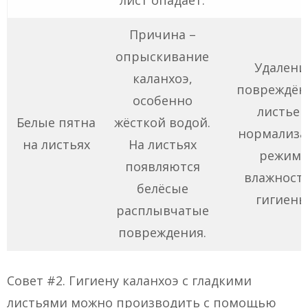
лист опадает.
Причина –
опрыскивание
Удалени
каланхоэ,
повреждён
особенно
листьев
Белые пятна
жёсткой водой.
нормализа
на листьях
На листьях
режима
появляются
влажност
белёсые
гигиены
расплывчатые
повреждения.
Совет #2. Гигиену каланхоэ с гладкими
листьями можно производить с помощью