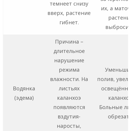
темнеет снизу
их, а мато
вверх, растение
растени
гибнет.
выбросит
Причина –
длительное
нарушение
режима
Уменьши
влажности. На
полив, увел
Водянка
листьях
освещённо
(эдема)
каланхоэ
каланхоэ
появляются
Больные ли
вздутия-
обрезать
наросты,