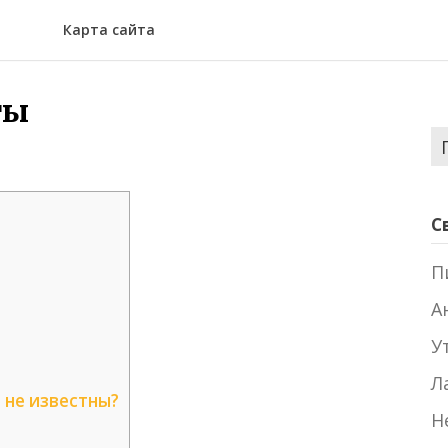
Карта сайта
ты
Н
С
П
А
У
Л
 не известны?
Н