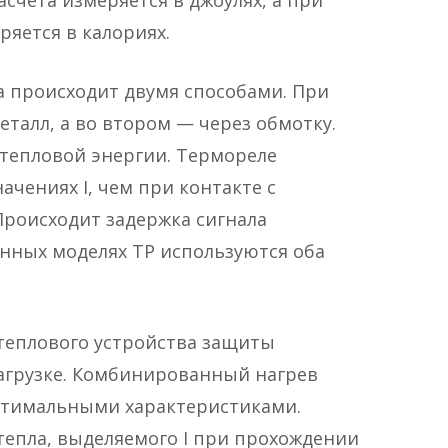
асчета измеряется в джоулях, а при
еряется в калориях.
а происходит двумя способами. При
еталл, а во втором — через обмотку.
 тепловой энергии. Термореле
ачениях I, чем при контакте с
роисходит задержка сигнала
нных моделях ТР используются оба
теплового устройства защиты
агрузке. Комбинированный нагрев
оптимальными характеристиками.
тепла, выделяемого I при прохождении