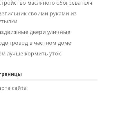
стройство масляного обогревателя
ветильник своими руками из
утылки
аздвижные двери уличные
одопровод в частном доме
ем лучше кормить уток
траницы
арта сайта