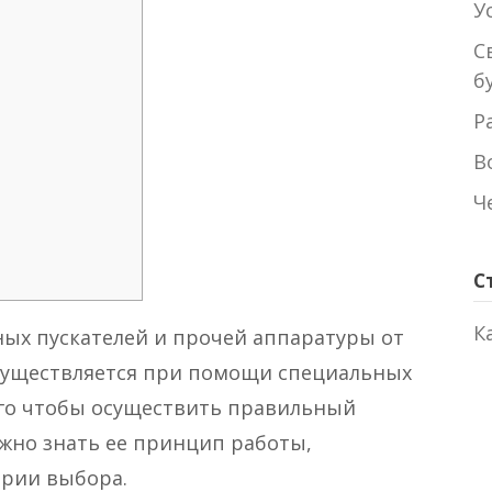
У
С
б
Р
В
Ч
С
К
ных пускателей и прочей аппаратуры от
существляется при помощи специальных
ого чтобы осуществить правильный
жно знать ее принцип работы,
ерии выбора.