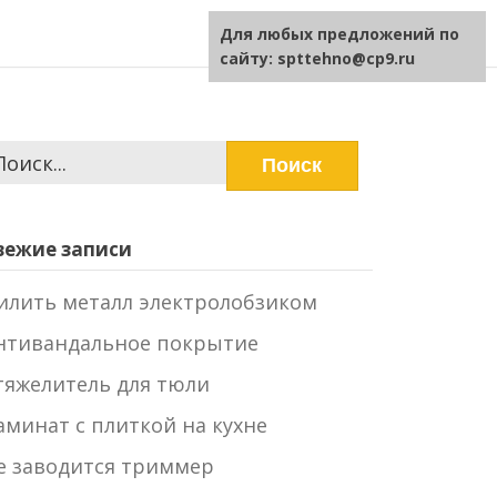
Для любых предложений по
сайту: spttehno@cp9.ru
айти:
вежие записи
илить металл электролобзиком
нтивандальное покрытие
тяжелитель для тюли
аминат с плиткой на кухне
е заводится триммер