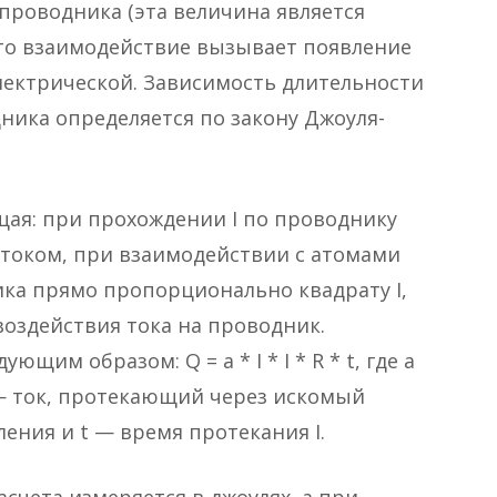
проводника (эта величина является
Это взаимодействие вызывает появление
лектрической. Зависимость длительности
ника определяется по закону Джоуля-
щая: при прохождении I по проводнику
 током, при взаимодействии с атомами
ка прямо пропорционально квадрату I,
оздействия тока на проводник.
щим образом: Q = a * I * I * R * t, где a
— ток, протекающий через искомый
ения и t — время протекания I.