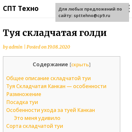
СПТ Техно
Для любых предложений по
сайту: spttehno@cp9.ru
Туя складчатая голди
by
admin
|
Posted on
19.08.2020
Содержание
[
скрыть
]
Общее описание складчатой туи
Туя Складчатая Канкан — особенности
Размножение
Посадка туи
Особенности ухода за туей Канкан
Это меня удивило
Сорта складчатой туи