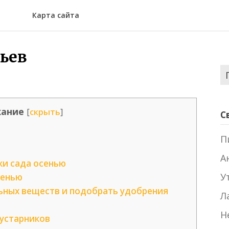
Карта сайта
ьев
Н
ание
[
скрыть
]
С
П
А
и сада осенью
У
сенью
ьных веществ и подобрать удобрения
Л
Н
кустарников