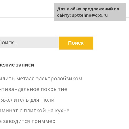
Для любых предложений по
сайту: spttehno@cp9.ru
айти:
вежие записи
илить металл электролобзиком
нтивандальное покрытие
тяжелитель для тюли
аминат с плиткой на кухне
е заводится триммер