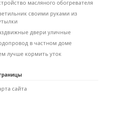
стройство масляного обогревателя
ветильник своими руками из
утылки
аздвижные двери уличные
одопровод в частном доме
ем лучше кормить уток
траницы
арта сайта