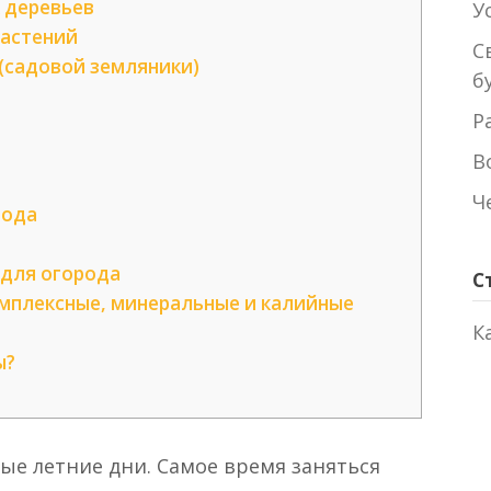
 деревьев
У
растений
С
(садовой земляники)
б
Р
В
Ч
рода
для огорода
С
омплексные, минеральные и калийные
К
ы?
ые летние дни. Самое время заняться