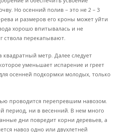
добрение и обеспечить усвоение
чву. Но осенний полив – это не 2 – 3
дерева и размеров его кроны может уйти
 вода хорошо впитывалась и не
уг ствола перекапывают.
а квадратный метр. Далее следует
которое уменьшает испарение и греет
для осенней подкормки молодых, только
нью проводится перепревшим навозом.
й период, ни в весенний. В нем много
анные дни повредит корни деревьев, а
ется навоз одно или двухлетней