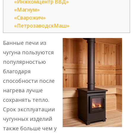
«Инжкомцентр ВВД»
«Магнум»
«Сварожич»
«ПетрозаводскМаш»
Банные печи из
чугуна пользуются
популярностью
благодаря
способности после
нагрева лучше
сохранять тепло.
Срок эксплуатации
чугунных изделий
также больше чем у