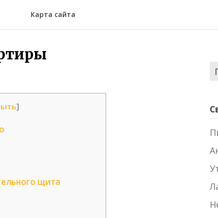
Карта сайта
артиры
Н
рыть
]
С
о
П
А
У
тельного щита
Л
Н