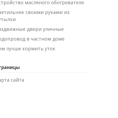
стройство масляного обогревателя
ветильник своими руками из
утылки
аздвижные двери уличные
одопровод в частном доме
ем лучше кормить уток
траницы
арта сайта