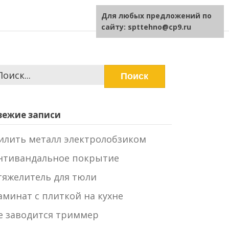
Для любых предложений по
сайту: spttehno@cp9.ru
айти:
вежие записи
илить металл электролобзиком
нтивандальное покрытие
тяжелитель для тюли
аминат с плиткой на кухне
е заводится триммер