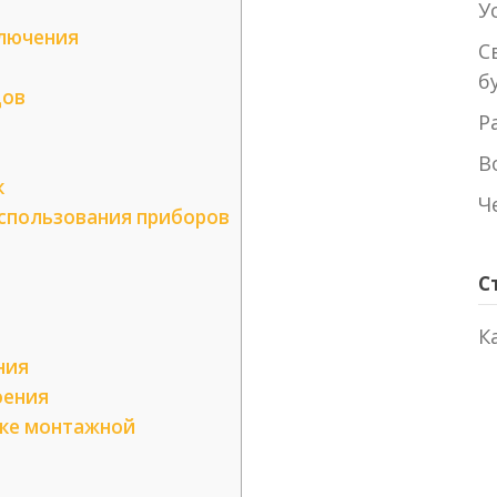
У
ключения
С
б
дов
Р
В
к
Ч
использования приборов
С
К
ния
оения
йке монтажной