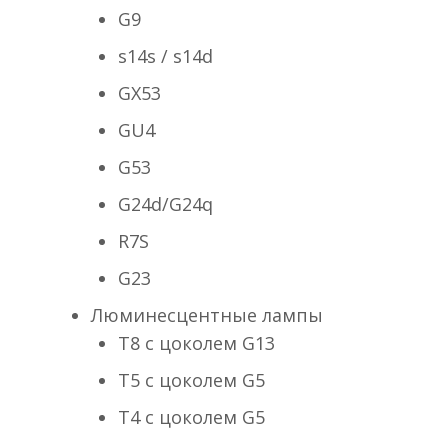
G9
s14s / s14d
GX53
GU4
G53
G24d/G24q
R7S
G23
Люминесцентные лампы
T8 с цоколем G13
T5 с цоколем G5
T4 с цоколем G5